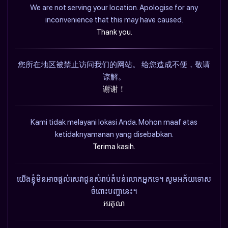
We are not serving your location. Apologise for any
inconvenience that this may have caused.
Thank you.
您所在地区被禁止访问我们的网站。 给您造成不便，敬请
谅解。
谢谢！
Kami tidak melayani lokasi Anda. Mohon maaf atas
ketidaknyamanan yang disebabkan.
Terima kasih.
យើងខ្ញុំមិនអាចផ្តល់សេវាជូនសំរាប់តំបន់លោកអ្នកទេ។ សូមអភ័យទោស
ចំពោះបញ្ហានេះ។
អរគុណ