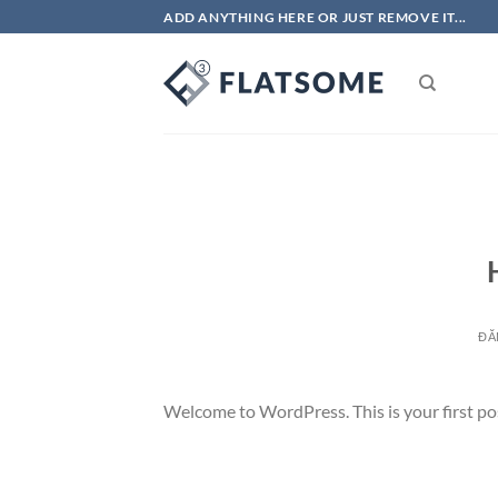
Bỏ
ADD ANYTHING HERE OR JUST REMOVE IT...
qua
nội
dung
ĐĂ
Welcome to WordPress. This is your first post.