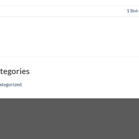
1
Bình 
tegories
ategorized